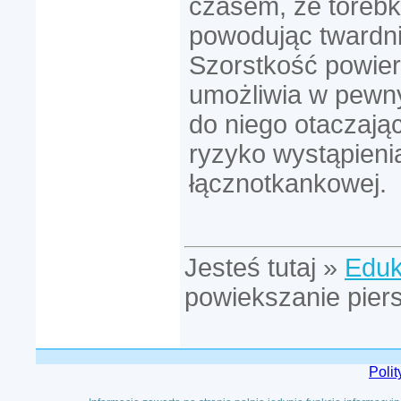
czasem, że torebk
powodując twardni
Szorstkość powier
umożliwia w pewny
do niego otaczając
ryzyko wystąpienia
łącznotkankowej.
Jesteś tutaj »
Eduk
powiekszanie piers
Poli