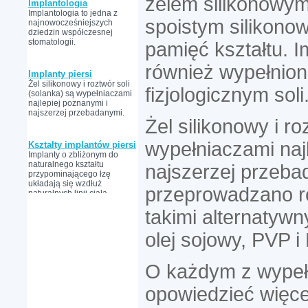
żelem silikonowym
Implantologia
Implantologia to jedna z
spoistym silikon
najnowocześniejszych
dziedzin współczesnej
stomatologii.
pamięć kształtu. 
również wypełnio
Implanty piersi
Żel silikonowy i roztwór soli
fizjologicznym soli
(solanka) są wypełniaczami
najlepiej poznanymi i
najszerzej przebadanymi.
Żel silikonowy i ro
wypełniaczami naj
Kształty implantów piersi
Implanty o zbliżonym do
naturalnego kształtu
najszerzej przeba
przypominającego łzę
układają się wzdłuż
przeprowadzano r
naturalnych linii ciała.
takimi alternatywn
olej sojowy, PVP i
O każdym z wypełn
opowiedzieć więcej