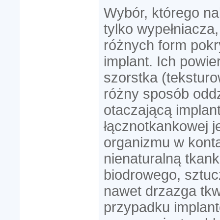
Wybór, którego na
tylko wypełniacza,
różnych form pok
implant. Ich powi
szorstka (tekstur
różny sposób oddz
otaczającą implant
łącznotkankowej j
organizmu w konta
nienaturalną tkank
biodrowego, sztu
nawet drzazga tk
przypadku implant