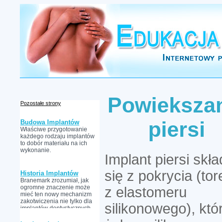
Powieksza
Pozostałe strony
piersi
Budowa Implantów
Właściwe przygotowanie
każdego rodzaju implantów
to dobór materiału na ich
wykonanie.
Implant piersi skł
się z pokrycia (tor
Historia Implantów
Branemark zrozumiał, jak
ogromne znaczenie może
z elastomeru
mieć ten nowy mechanizm
zakotwiczenia nie tylko dla
silikonowego), kt
implantów dentystycznych,
ale również ortopedycznych.