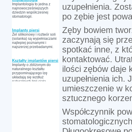
Implantologia to jedna z
uzupełnienia. Zos
najnowocześniejszych
dziedzin współczesnej
po zębie jest po
stomatologii.
Zęby bowiem tworz
Implanty piersi
Żel silikonowy i roztwór soli
zaczynają się pr
(solanka) są wypełniaczami
najlepiej poznanymi i
najszerzej przebadanymi.
spotkać inne, z k
kontaktować. Utra
Kształty implantów piersi
Implanty o zbliżonym do
ilości zębów daje 
naturalnego kształtu
przypominającego łzę
uzupełnienia ich. 
układają się wzdłuż
naturalnych linii ciała.
umieszczenie w ko
sztucznego korzen
Współczynnik pow
stomatologicznych
Długookresowe po