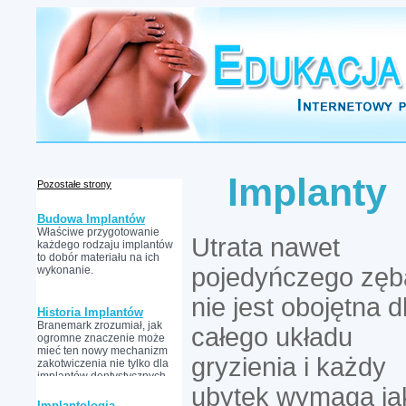
Implanty
Pozostałe strony
Budowa Implantów
Właściwe przygotowanie
Utrata nawet
każdego rodzaju implantów
to dobór materiału na ich
pojedyńczego zęb
wykonanie.
nie jest obojętna d
Historia Implantów
Branemark zrozumiał, jak
całego układu
ogromne znaczenie może
mieć ten nowy mechanizm
gryzienia i każdy
zakotwiczenia nie tylko dla
implantów dentystycznych,
ale również ortopedycznych.
ubytek wymaga ja
Implantologia